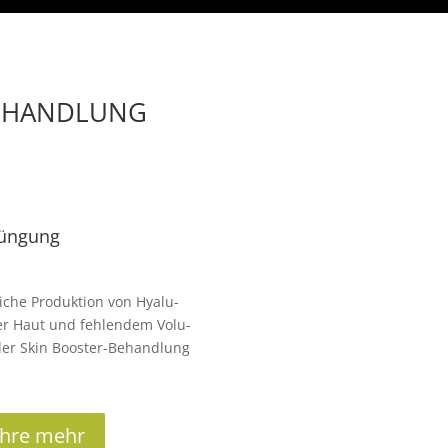
BEHANDLUNG
jüngung
i­che Pro­duk­tion von Hyalu­
­fer Haut und feh­len­dem Volu­
 der Skin Boos­ter-Behand­lung
ahre mehr