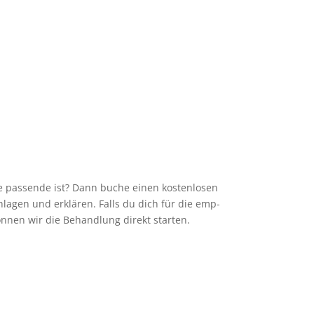
e pas­sende ist? Dann buche einen kos­ten­lo­sen
schla­gen und erklä­ren. Falls du dich für die emp­
n­nen wir die Behand­lung direkt star­ten.