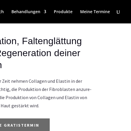
ch
Behandlungen
Produkte
Meine Termine
tion, Faltenglättung
egeneration deiner
n
 Zeit neh­men Col­la­gen und Elas­tin in der
h­tig, die Pro­duk­tion der Fibro­blas­ten anzu­re­
ie Pro­duk­tion von Col­la­gen und Elas­tin von
 Haut gestärkt wird.
E GRATISTERMIN