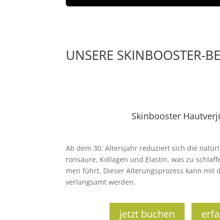
UNSERE SKINBOOSTER-
Skinbooster Hautver
Ab dem 30. Alters­jahr redu­ziert sich die natür­l
ron­säure, Kol­la­gen und Elas­tin, was zu schlaf
men führt. Die­ser Alte­rungs­pro­zess kann mit
ver­lang­samt wer­den.
jetzt buchen
erf