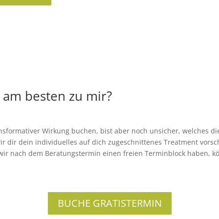
 am besten zu mir?
s­for­ma­ti­ver Wir­kung buchen, bist aber noch unsi­cher, wel­ches di
 dir dein indi­vi­du­el­les auf dich zuge­schnit­te­nes Tre­at­ment vor­
wir nach dem Bera­tungs­ter­min einen freien Ter­min­block haben, kö
BUCHE GRATISTERMIN