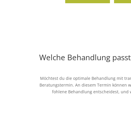
Welche Behandlung passt
Möch­test du die opti­male Behand­lung mit tran
Bera­tungs­ter­min. An die­sem Ter­min kön­nen wir
foh­lene Behand­lung ent­schei­dest, und 