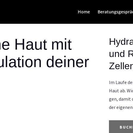
Home
Beratungsgesprä
ne Haut mit
Hydra
und R
ulation deiner
Zelle
Im Laufe der
Haut ab. Wic
gen, damit d
der eige­nen
BUCH